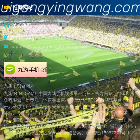
推荐网站
联系我们
浙江省台州市临海市中海湾小区东区
support@jiushuigongyingwang.com
九游手机官网入口
九游(NINEGAME)中国大陆手机娱乐第一门户 - 官方网站（中国）责
任有限公司是专注于体育赛事直播与互动体验的创新游戏平台，致力
于为全球用户带来高速、安全与多样化的观赛体验，覆盖多语种、多
终端、多场景。自创立之初，九游手机官网入口就确立了“科技驱
动，创新为主”的品牌理念，公司产品广泛，提供登录入口、最新网
址、官网链接。热线电话：13877542555，联系地址：浙江省台州市
临海市中海湾小区东区666号，网络备案：浙ICP备17057228号-1