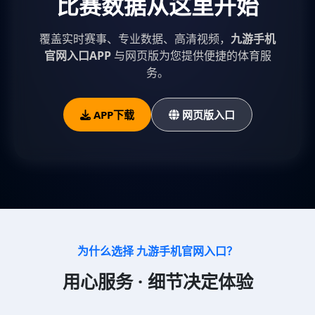
比赛数据从这里开始
覆盖实时赛事、专业数据、高清视频，
九游手机
官网入口APP
与网页版为您提供便捷的体育服
务。
APP下载
网页版入口
为什么选择 九游手机官网入口？
用心服务 · 细节决定体验