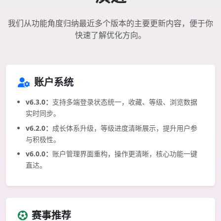
我们从功能角度归纳最近多个版本的主要更新内容，便于你
快速了解优化方向。
账户系统
v6.3.0：
支持多端登录状态统一，收藏、等级、浏览数据
实时同步。
v6.2.0：
成长体系升级，等级进度清晰展示，提升用户参
与积极性。
v6.0.0：
账户管理界面重构，操作更清晰，核心功能一键
直达。
赛事推荐