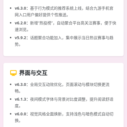
v6.3.0：
基于行为模式的推荐系统上线，结合九游手机官
网入口用户偏好提供个性推送。
v6.2.0：
新增“热投榜”，自动聚合平台高关注赛事，便于快
速浏览。
v5.9.2：
话题聚合功能加入，集中展示当日热议赛事与趋
势。
界面与交互
v6.3.0：
全局交互动效优化，页面滚动与模块切换更流
畅。
v6.1.3：
夜间模式字体与背景对比度调整，提升阅读舒适
度。
v6.0.0：
视觉风格全面焕新，支持浅色与暗色模式自动切
换。