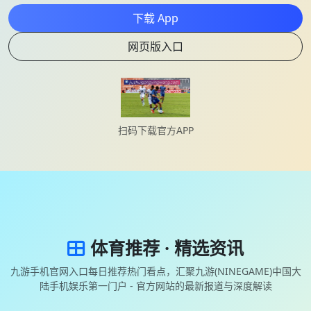
下载 App
网页版入口
扫码下载官方APP
体育推荐 · 精选资讯
九游手机官网入口每日推荐热门看点，汇聚九游(NINEGAME)中国大
陆手机娱乐第一门户 - 官方网站的最新报道与深度解读