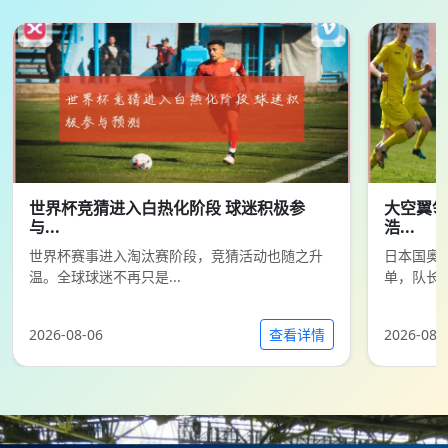
世界杯竞猜进入白热化阶段 球迷积极参
大空翼
与...
浩...
世界杯赛事进入淘汰赛阶段，竞猜活动也随之升
日本国奥
温。全球球迷不再只是...
单，队长大
2026-08-06
查看详情
2026-08-