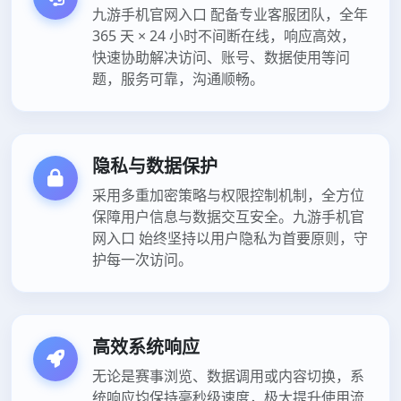
九游手机官网入口 配备专业客服团队，全年
365 天 × 24 小时不间断在线，响应高效，
快速协助解决访问、账号、数据使用等问
题，服务可靠，沟通顺畅。
隐私与数据保护
采用多重加密策略与权限控制机制，全方位
保障用户信息与数据交互安全。九游手机官
网入口 始终坚持以用户隐私为首要原则，守
护每一次访问。
高效系统响应
无论是赛事浏览、数据调用或内容切换，系
统响应均保持毫秒级速度，极大提升使用流