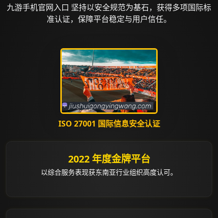
九游手机官网入口 坚持以安全规范为基石，获得多项国际标
准认证，保障平台稳定与用户信任。
ISO 27001 国际信息安全认证
2022 年度金牌平台
以综合服务表现获东南亚行业组织高度认可。