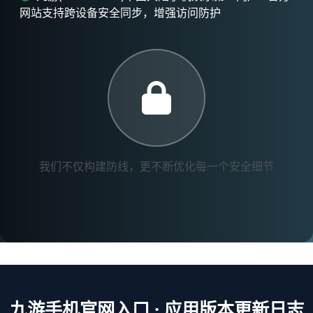
网站支持跨设备安全同步，增强访问防护
我们不仅构建防线，更不断优化每一个安全细节
九游手机官网入口 · 应用版本更新日志